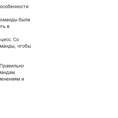
ть в 
манды, чтобы 
Правильно 
андам 
енениям и 