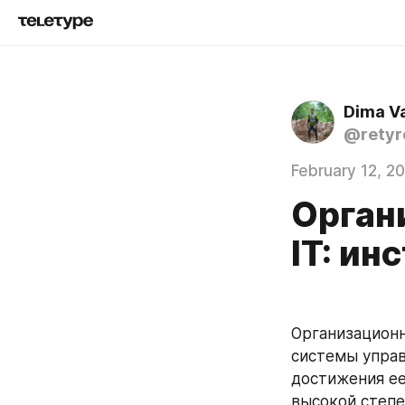
Dima V
@retyr
February 12, 2
Орган
IT: и
Организационн
системы управ
достижения ее
высокой степе