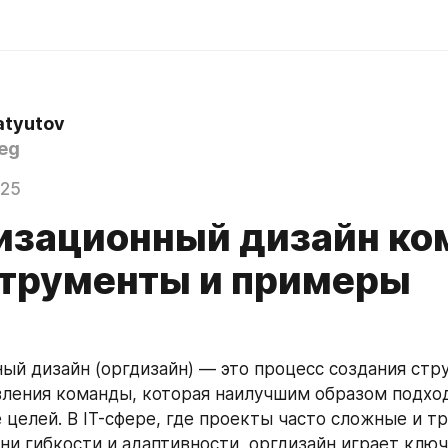
atyutov
eg
025
изационный дизайн ко
нструменты и примеры
ый дизайн (оргдизайн) — это процесс создания стру
ления команды, которая наилучшим образом подход
 целей. В IT-сфере, где проекты часто сложные и тр
ни гибкости и адаптивности, оргдизайн играет ключ