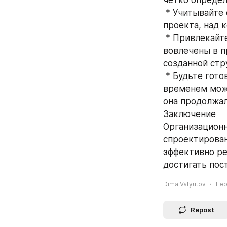
четко определ
 * Учитывайте особенности проекта: Оргдизайн должен учитывать особенности 
проекта, над 
 * Привлекайте членов команды к процессу: Важно, чтобы члены команды были 
вовлечены в пр
созданной стр
 * Будьте готовы к изменениям: Оргдизайн — это не статичный процесс. Со 
временем може
она продолжал
Заключение
Организационн
спроектирован
эффективно ре
достигать пос
Dima Vatyutov
Feb
Repost