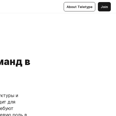
About Teletype
Join
манд в
ктуры и 
ит для 
ебуют 
евую роль в 