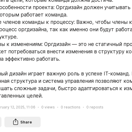
ить цели, которые команда должна достичь.
которым работает команда.
оцесс оргдизайна, так как именно они будут работа
уктуре.
т потребоваться внести изменения в структуру ко
а эффективно работать.
ый дизайн играет важную роль в успехе IT-команд. 
ная структура и система управления позволяют ком
шать сложные задачи, быстро адаптироваться к изм
тавленных целей.
ruary 12, 2025, 11:06
0
views
0
reactions
0
reposts
Share