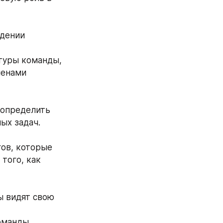
дении 
енами 
ых задач.
того, как 