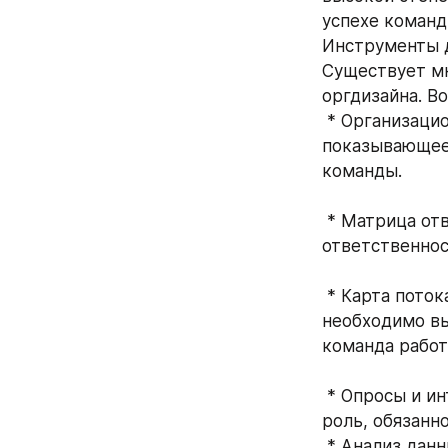
успехе команд
Инструменты 
Существует мн
оргдизайна. Во
 * Организационные диаграммы: Визуальное представление структуры команды, 
показывающее 
команды.
 * Матрица ответственности RACI: Инструмент, который помогает определить 
ответственнос
 * Карта потока создания ценности: Визуальное представление шагов, которые 
необходимо вып
команда работ
 * Опросы и интервью: Сбор информации о том, как члены команды видят свою 
роль, обязанн
 * Анализ данных: Использование данных о производительности команды, 