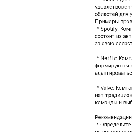
удовлетворенн
областей для 
Примеры прове
 * Spotify: Компания известна своей гибкой организационной структурой, которая 
состоит из ав
за свою облас
 * Netflix: Компания также придерживается гибкой структуры, где команды 
формируются в
адаптироватьс
 * Valve: Компания известна своей "плоской" организационной структурой, где 
нет традицион
команды и выб
Рекомендации
 * Определите цели команды: Прежде чем приступать к оргдизайну, необходимо 