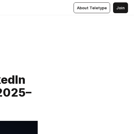
About Teletype
Join
edIn
 2025–