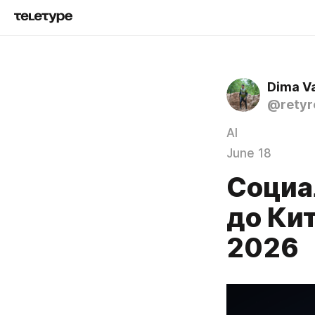
Dima V
@retyr
AI
June 18
Социа
до Кит
2026