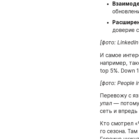
Взаимодей
обновлен
Расширени
доверие 
[фото: LinkedIn
И самое интер
например, такое
top 5%. Down 1
[фото: People 
упал
 — потому
сеть и впредь
Кто смотрел «
го сезона. Там