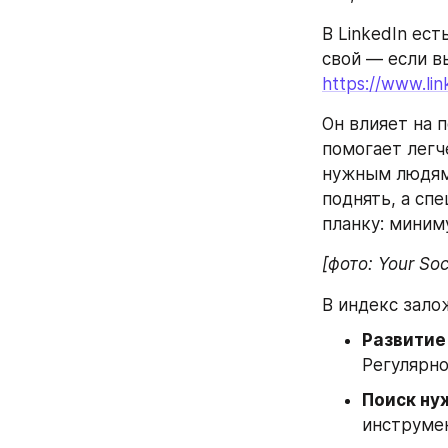
В LinkedIn ест
https://www.lin
Он влияет на 
помогает легч
нужным людям.
поднять, а сп
планку: миним
[фото: Your Soc
В индекс зало
Развитие 
Регулярно
Поиск нуж
инструмен