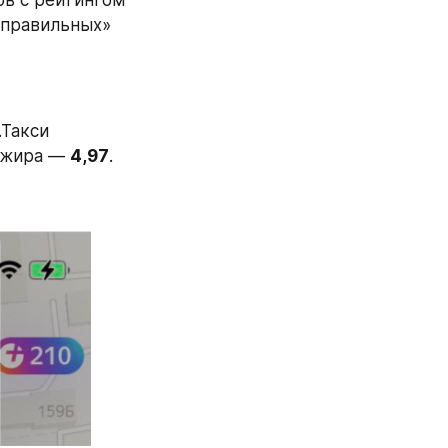
в с рейтингом 
«правильных» 
Такси 
ажира — 
4,97
.