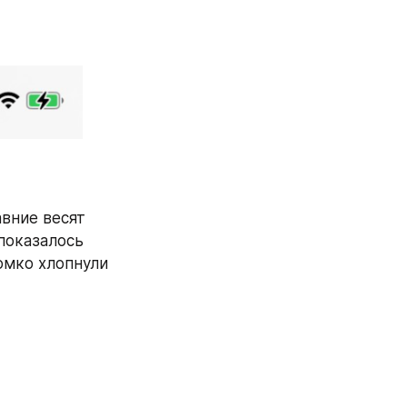
вние весят 
показалось 
мко хлопнули 