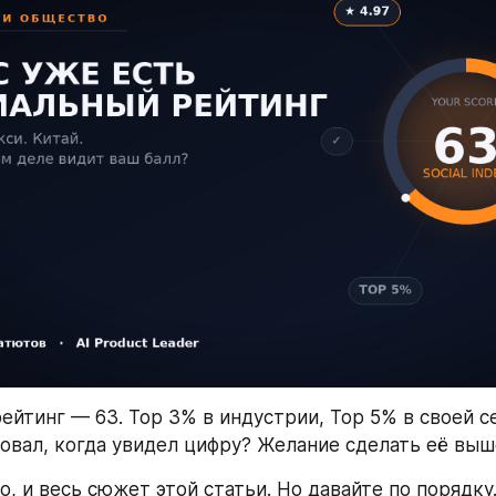
ейтинг — 63. Top 3% в индустрии, Top 5% в своей сет
вовал, когда увидел цифру? Желание сделать её выш
о, и весь сюжет этой статьи. Но давайте по порядку