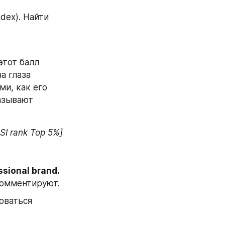
ndex). Найти 
тот балл 
 глаза 
и, как его 
азывают 
SSI rank Top 5%]
sional brand.
комментируют.
оваться 