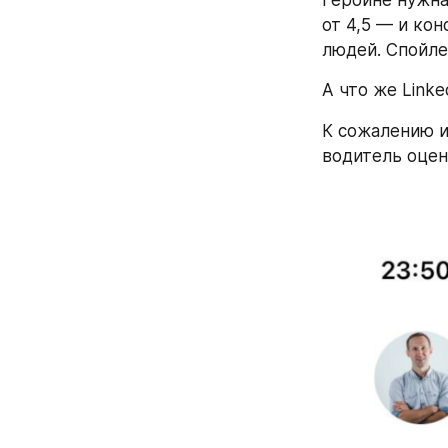
Героине нужна
от 4,5 — и ко
людей. Спойле
А что же Linke
К сожалению и
водитель оцен