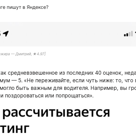
сажира — Дмитрий, ★4.97]
как средневзвешенное из последних 40 оценок, неда
ум — 5. «Не переживайте, если чуть ниже: то, что 
могло быть важным для водителя. Например, вы гро
и поздороваться или попрощаться».