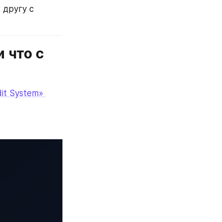
другу с 
что с 
it System» 