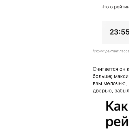
[скрин: рейтинг пас
Считается он 
больше; максим
вам мелочью, 
дверью, забыл