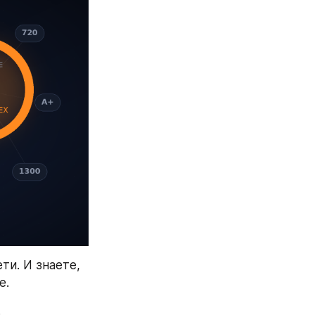
и. И знаете, 
е.
.