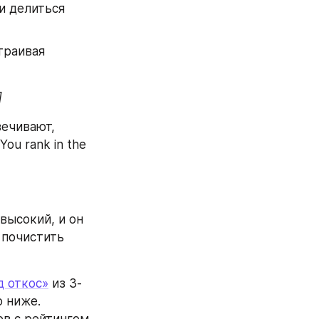
и делиться 
траивая 
]
ечивают, 
ou rank in the 
Перевожу с языка системы: среди твоих контактов уровень SSI невысокий, и он 
почистить 
д откос»
 из 3-
 ниже. 