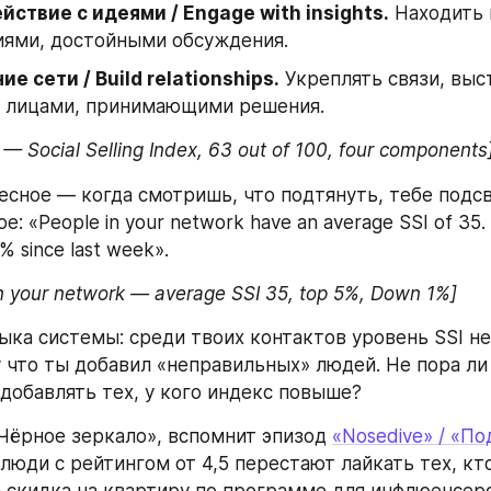
ствие с идеями / Engage with insights.
 Находить 
иями, достойными обсуждения.
е сети / Build relationships.
 Укреплять связи, выс
с лицами, принимающими решения.
 — Social Selling Index, 63 out of 100, four components
есное — когда смотришь, что подтянуть, тебе подсв
: «People in your network have an average SSI of 35. Y
% since last week».
in your network — average SSI 35, top 5%, Down 1%]
 что ты добавил «неправильных» людей. Не пора ли 
 добавлять тех, у кого индекс повыше?
Чёрное зеркало», вспомнит эпизод 
«Nosedive» / «По
 люди с рейтингом от 4,5 перестают лайкать тех, кто