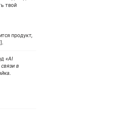
ь твой 
тся продукт, 
].
д «AI 
связи в 
айка.