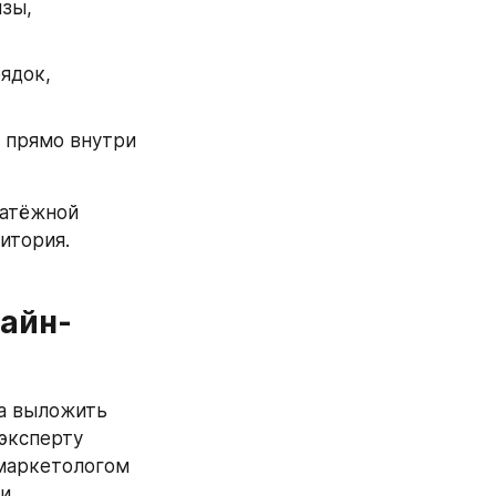
зы, 
док, 
 прямо внутри 
атёжной 
итория. 
лайн-
а выложить 
эксперту 
маркетологом 
и.