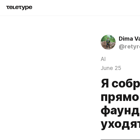
Dima V
@retyr
AI
June 25
Я соб
прямо 
фаунде
уходя