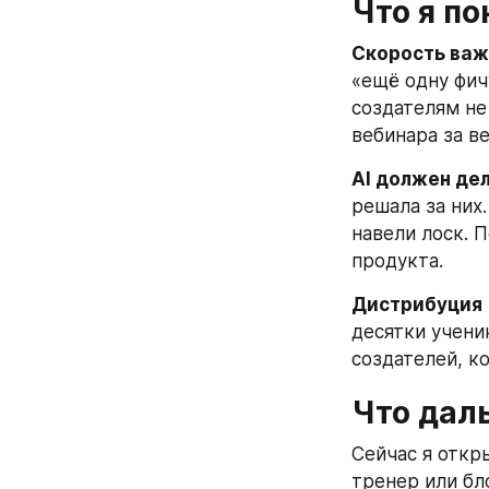
Что я по
Скорость важ
«ещё одну фич
создателям не
вебинара за в
AI должен дел
решала за них.
навели лоск. 
продукта.
Дистрибуция =
десятки учени
создателей, к
Что дал
Сейчас я откр
тренер или бло