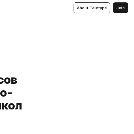
About Teletype
Join
сов
ло-
школ