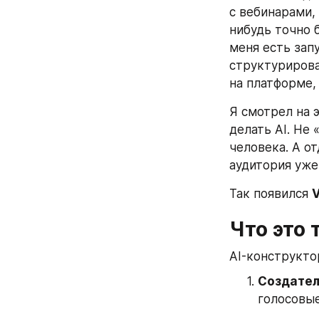
с вебинарами,
нибудь точно б
меня есть зап
структурирова
на платформе, 
Я смотрел на э
делать AI. Не 
человека. А от
аудитория уже
Так появился 
V
Что это 
AI-конструкто
Создател
голосовые