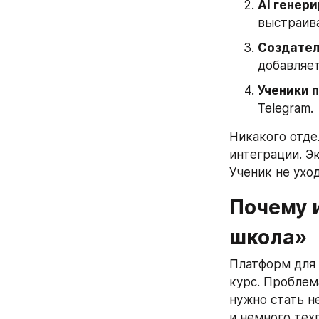
AI генери
выстраив
Создател
добавляет
Ученики п
Telegram.
Никакого отде
интеграции. Эк
Ученик не ухо
Почему и
школа»
Платформ для 
курс. Проблем
нужно стать н
и немного тех