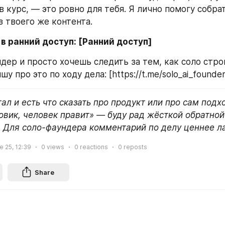
в курс, — это ровно для тебя. Я лично помогу собрат
з твоего же контента.
в ранний доступ: [Ранний доступ]
дер и просто хочешь следить за тем, как соло строи
у про это по ходу дела: [https://t.me/solo_ai_founder
тал и есть что сказать про продукт или про сам подхо
овик, человек правит» — буду рад жёсткой обратной 
 Для соло-фаундера комментарий по делу ценнее л
e 25, 12:39
0
views
0
reactions
0
reposts
Share