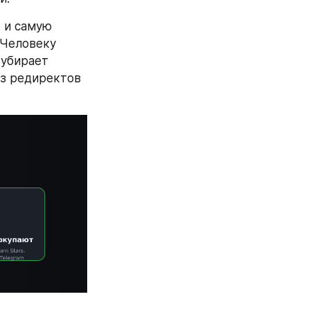
 и самую 
Человеку 
 убирает 
ез редиректов 