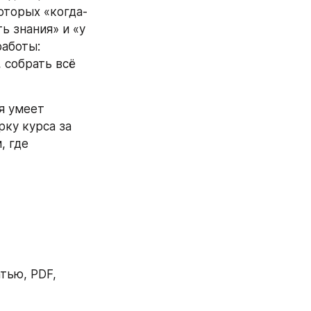
оторых «когда-
 знания» и «у 
аботы: 
собрать всё 
я умеет 
ку курса за 
 где 
тью, PDF, 