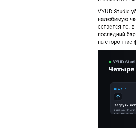
VYUD Studio уб
нелюбимую час
остаётся то, в
последний барь
на сторонние 