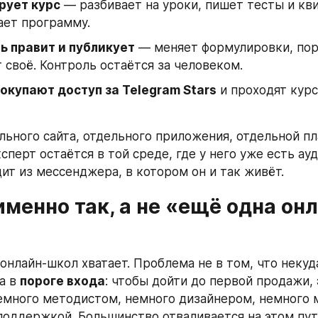
рует курс
 — разбивает на уроки, пишет тесты и кви
ает программу.
ь правит и публикует
 — меняет формулировки, поря
 своё. Контроль остаётся за человеком.
окупают доступ за Telegram Stars
 и проходят курс
льного сайта, отдельного приложения, отдельной пл
сперт остаётся в той среде, где у него уже есть ауд
дит из мессенджера, в котором он и так живёт.
менно так, а не «ещё одна он
онлайн-школ хватает. Проблема не в том, что некуд
а в 
пороге входа
: чтобы дойти до первой продажи, 
емного методистом, немного дизайнером, немного 
поддержкой. Большинство отваливается на этом пут