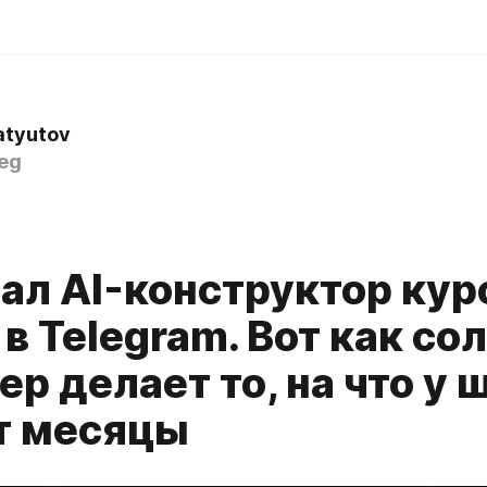
atyutov
eg
рал AI-конструктор кур
в Telegram. Вот как со
р делает то, на что у 
т месяцы