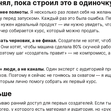
нял, пока строил это в одиночк
нее полноты.
 Я несколько раз ловил себя на желани
у перед запуском». Каждый раз это была ошибка. Пе
 нужен идеальный продукт — им нужно увидеть, что 
ечер собирается курс, который можно продать.
ать черновик, а не финал.
 Создатели не хотят, что
 Они хотят, чтобы машина сделала 80% скучной работ
Поэтому шаг «создатель правит» — не компромисс, а 
 люди, а не каналы.
 Один эксперт с аудиторией пр
ков. Поэтому я сейчас не гоняюсь за охватом — я ищ
оторым лично помогу собрать их первый курс.
ьше
ываю ранний доступ для первых создателей. Если ты 
гер, у которого есть материал и аудитория, но «рук