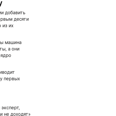
у
и добавить 
рвым десяти 
из их 
бы машина 
ы, а они 
ядро 
иводит 
у первых 
эксперт, 
и не доходят» 