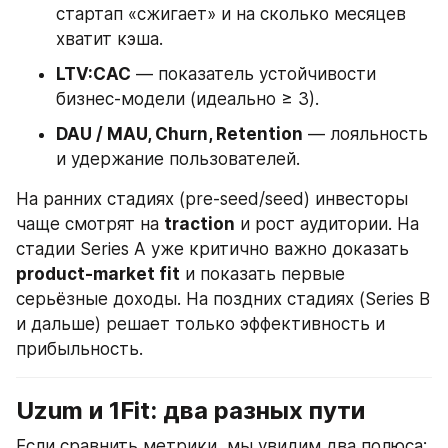
стартап «сжигает» и на сколько месяцев 
хватит кэша.
LTV:CAC
 — показатель устойчивости 
бизнес-модели (идеально ≥ 3).
DAU / MAU, Churn, Retention
 — лояльность 
и удержание пользователей.
На ранних стадиях (pre-seed/seed) инвесторы 
чаще смотрят на 
traction
 и рост аудитории. На 
стадии Series A уже критично важно доказать 
product-market fit
 и показать первые 
серьёзные доходы. На поздних стадиях (Series B 
и дальше) решает только эффективность и 
прибыльность.
Uzum и 1Fit: два разных пути
Если сравнить метрики, мы увидим два полюса: