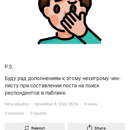
P.S.
Буду рад дополнениям к этому нехитрому чек-
листу при составлении поста на поиск 
респондентов в паблике.
Dima Vatyutov
November 8, 2022, 05:29
0
views
0
reactions
0
reposts
Repost
Share