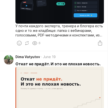
У почти каждого эксперта, тренера и блогера есть
одно и то же кладбище: папка с вебинарами,
голосовыми, PDF-методичками и конспектами, из
которых «когда-нибудь точно будет курс». Не
6
будет. Потому что между «у меня есть знания» и «у
меня есть запущенный курс» лежит несколько
недель тоскливой работы: структурировать
Dima Vatyutov
June 19
программу, нарезать на уроки, придумать тесты,
собрать всё на платформе, настроить оплату,
Откат не придёт. И это не плохая новость.
доступы, воронку.