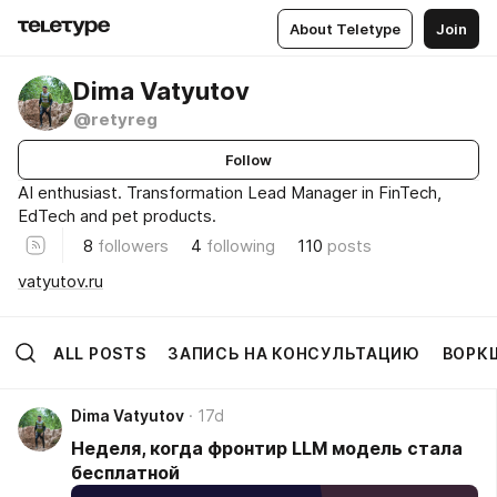
About Teletype
Join
Dima Vatyutov
@retyreg
Follow
AI enthusiast. Transformation Lead Manager in FinTech,
EdTech and pet products.
8
followers
4
following
110
posts
vatyutov.ru
ALL POSTS
ЗАПИСЬ НА КОНСУЛЬТАЦИЮ
ВОРКШ
Dima Vatyutov
17d
Неделя, когда фронтир LLM модель стала
бесплатной