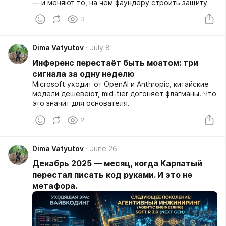
— и меняют то, на чём фаундеру строить защиту
3
Dima Vatyutov
July 8
Инференс перестаёт быть моатом: три
сигнала за одну неделю
Microsoft уходит от OpenAI и Anthropic, китайские
модели дешевеют, mid-tier догоняет флагманы. Что
это значит для основателя.
2
Dima Vatyutov
June 26
Декабрь 2025 — месяц, когда Карпатый
перестал писать код руками. И это не
метафора.